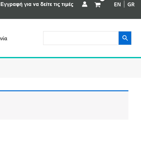
EN
GR
νία