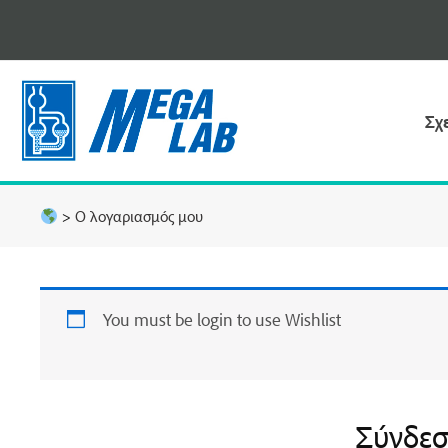
Μετάβαση
στο
περιεχόμενο
Σχ
>
Ο λογαριασμός μου
You must be login to use Wishlist
Σύνδε