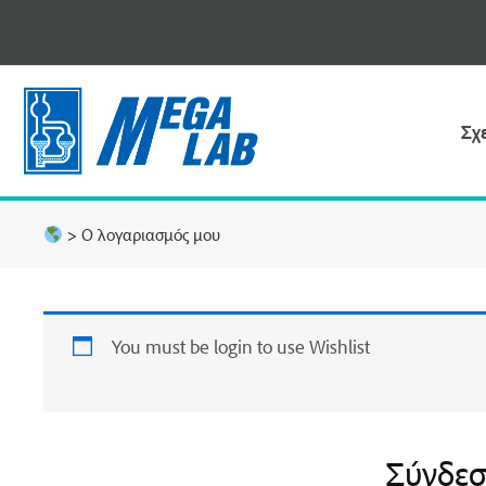
Μετάβαση
στο
περιεχόμενο
Σχ
>
Ο λογαριασμός μου
You must be login to use Wishlist
Σύνδε