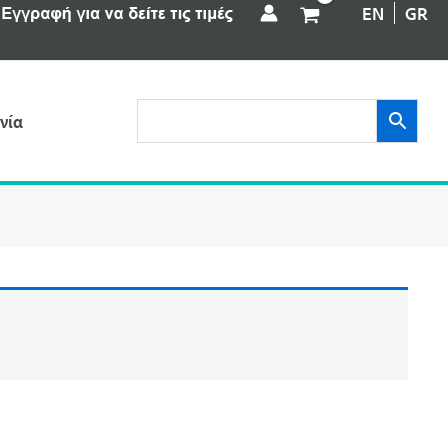
EN
GR
νία