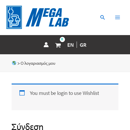
Μετάβαση
MAI
στο
περιεχόμενο
Αναζήτηση
MEN
EN
GR
>
Ο λογαριασμός μου
You must be login to use Wishlist
Σύνδεση