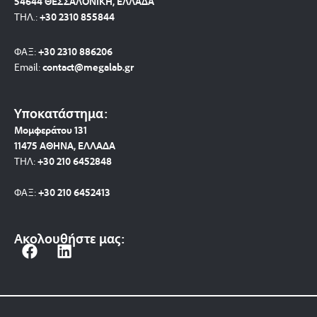
54644 ΘΕΣΣΑΛΟΝΙΚΗ, ΕΛΛΑΔΑ
ΤΗΛ.:
+30 2310 8558
44
ΦΑΞ:
+30 2310 886206
Email:
contact@megalab.gr
Υποκατάστημα:
Μομφεράτου 131
11475 ΑΘΗΝΑ, ΕΛΛΑΔΑ
ΤΗΛ:
+30 210 6452848
ΦΑΞ:
+30 210 6452413
Ακολουθήστε μας:
F
L
a
i
c
n
e
k
b
e