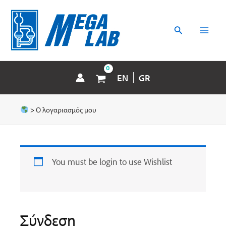
Μετάβαση
MAI
στο
περιεχόμενο
Αναζήτηση
MEN
EN
GR
>
Ο λογαριασμός μου
You must be login to use Wishlist
Σύνδεση