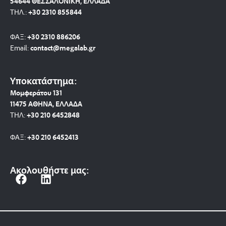
54644 ΘΕΣΣΑΛΟΝΙΚΗ, ΕΛΛΑΔΑ
ΤΗΛ.:
+30 2310 8558
44
ΦΑΞ:
+30 2310 886206
Email:
contact@megalab.gr
Υποκατάστημα:
Μομφεράτου 131
11475 ΑΘΗΝΑ, ΕΛΛΑΔΑ
ΤΗΛ:
+30 210 6452848
ΦΑΞ:
+30 210 6452413
Ακολουθήστε μας:
F
L
a
i
c
n
e
k
b
e