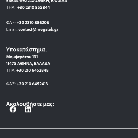
54644 ΘΕΣΣΑΛΟΝΙΚΗ, ΕΛΛΑΔΑ
ΤΗΛ.:
+30 2310 8558
44
ΦΑΞ:
+30 2310 886206
Email:
contact@megalab.gr
Υποκατάστημα:
Μομφεράτου 131
11475 ΑΘΗΝΑ, ΕΛΛΑΔΑ
ΤΗΛ:
+30 210 6452848
ΦΑΞ:
+30 210 6452413
Ακολουθήστε μας:
F
L
a
i
c
n
e
k
b
e