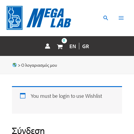
Μετάβαση
MAI
στο
περιεχόμενο
Αναζήτηση
MEN
EN
GR
>
Ο λογαριασμός μου
You must be login to use Wishlist
Σύνδεση