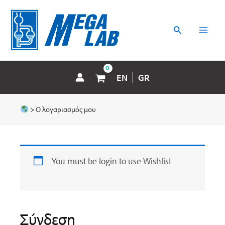
Μετάβαση
MAI
στο
περιεχόμενο
Αναζήτηση
MEN
EN
GR
>
Ο λογαριασμός μου
You must be login to use Wishlist
Σύνδεση