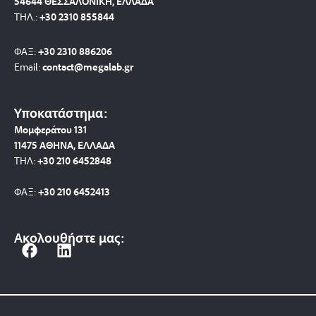
54644 ΘΕΣΣΑΛΟΝΙΚΗ, ΕΛΛΑΔΑ
ΤΗΛ.:
+30 2310 8558
44
ΦΑΞ:
+30 2310 886206
Email:
contact@megalab.gr
Υποκατάστημα:
Μομφεράτου 131
11475 ΑΘΗΝΑ, ΕΛΛΑΔΑ
ΤΗΛ:
+30 210 6452848
ΦΑΞ:
+30 210 6452413
Ακολουθήστε μας:
F
L
a
i
c
n
e
k
b
e