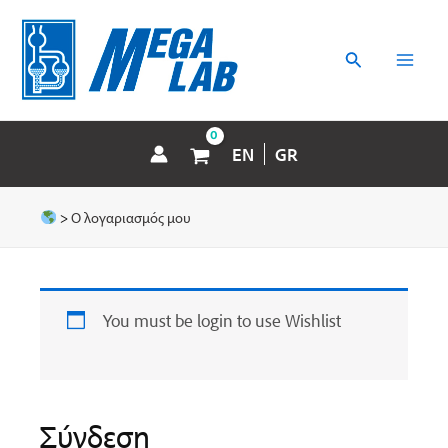
Μετάβαση
MAI
στο
περιεχόμενο
Αναζήτηση
MEN
EN
GR
>
Ο λογαριασμός μου
You must be login to use Wishlist
Σύνδεση