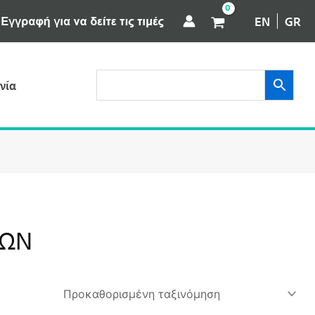
EN
GR
νία
ΤΩΝ