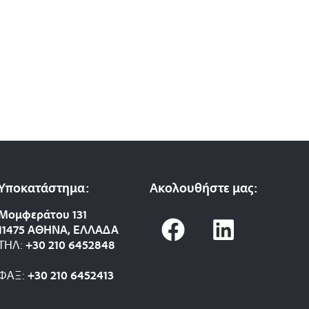
Υποκατάστημα:
Ακολουθήστε μας:
F
L
Μομφεράτου 131
11475 ΑΘΗΝΑ, ΕΛΛΑΔΑ
a
i
ΤΗΛ:
+30 210 6452848
c
n
ΦΑΞ:
+30 210 6452413
e
k