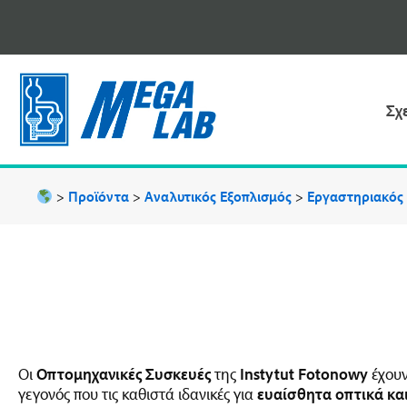
Μετάβαση
στο
περιεχόμενο
Σχ
>
Προϊόντα
>
Αναλυτικός Εξοπλισμός
>
Εργαστηριακός
Οι
Οπτομηχανικές Συσκευές
της
Instytut Fotonowy
έχουν
γεγονός που τις καθιστά ιδανικές για
ευαίσθητα οπτικά κα