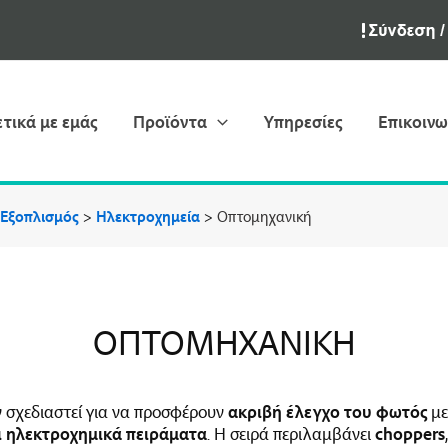
ετικά με εμάς
Προϊόντα
Υπηρεσίες
Επικοινω
 Εξοπλισμός
>
Ηλεκτροχημεία
>
Οπτομηχανική
ΟΠΤΟΜΗΧΑΝΙΚΉ
 σχεδιαστεί για να προσφέρουν
ακριβή έλεγχο του φωτός
μ
ι ηλεκτροχημικά πειράματα
. Η σειρά περιλαμβάνει
choppers