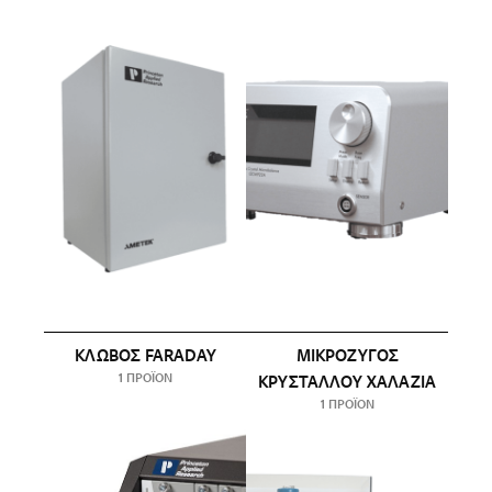
ΚΛΩΒΌΣ FARADAY
ΜΙΚΡΟΖΥΓΌΣ
1 ΠΡΟΪΌΝ
ΚΡΥΣΤΆΛΛΟΥ ΧΑΛΑΖΊΑ
1 ΠΡΟΪΌΝ