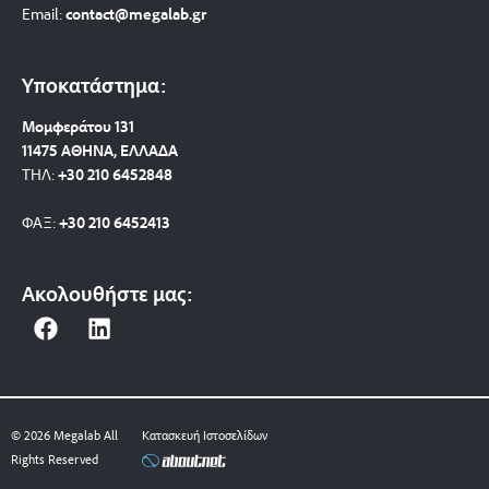
Email:
contact@megalab.gr
Υποκατάστημα:
Μομφεράτου 131
11475 ΑΘΗΝΑ, ΕΛΛΑΔΑ
ΤΗΛ:
+30 210 6452848
ΦΑΞ:
+30 210 6452413
Ακολουθήστε μας:
F
L
a
i
c
n
e
k
b
e
© 2026 Megalab All
Κατασκευή Ιστοσελίδων
o
d
Rights Reserved
o
i