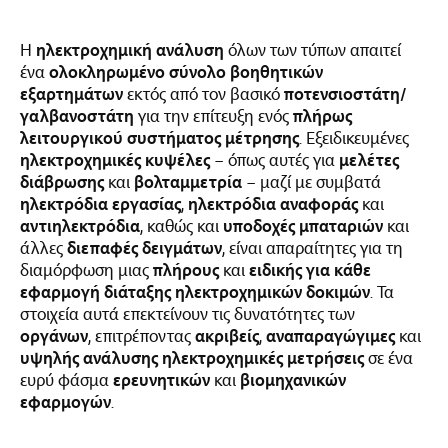
Η
ηλεκτροχημική ανάλυση
όλων των τύπων απαιτεί
ένα
ολοκληρωμένο σύνολο βοηθητικών
εξαρτημάτων
εκτός από τον βασικό
ποτενσιοστάτη/
γαλβανοστάτη
για την επίτευξη ενός
πλήρως
λειτουργικού συστήματος μέτρησης
. Εξειδικευμένες
ηλεκτροχημικές κυψέλες
– όπως αυτές για
μελέτες
διάβρωσης
και
βολταμμετρία
– μαζί με συμβατά
ηλεκτρόδια εργασίας
,
ηλεκτρόδια αναφοράς
και
αντιηλεκτρόδια
, καθώς και
υποδοχές μπαταριών
και
άλλες
διεπαφές δειγμάτων
, είναι απαραίτητες για τη
διαμόρφωση μιας
πλήρους
και
ειδικής για κάθε
εφαρμογή διάταξης ηλεκτροχημικών δοκιμών
. Τα
στοιχεία αυτά επεκτείνουν τις δυνατότητες των
οργάνων
, επιτρέποντας
ακριβείς
,
αναπαραγώγιμες
και
υψηλής ανάλυσης ηλεκτροχημικές μετρήσεις
σε ένα
ευρύ φάσμα
ερευνητικών
και
βιομηχανικών
εφαρμογών
.