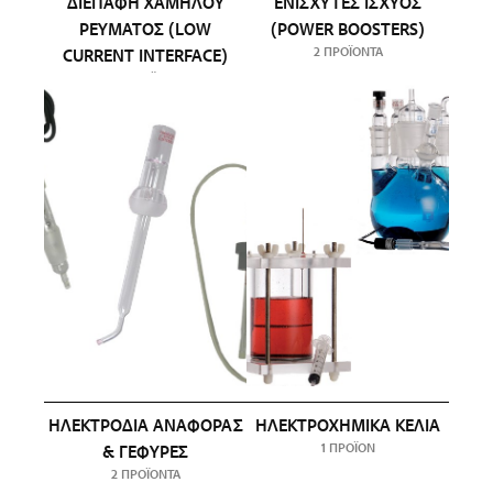
ΔΙΕΠΑΦΉ ΧΑΜΗΛΟΎ
ΕΝΙΣΧΥΤΈΣ IΣΧΎΟΣ
ΡΕΎΜΑΤΟΣ (LOW
(POWER BOOSTERS)
2 ΠΡΟΪΌΝΤΑ
CURRENT INTERFACE)
1 ΠΡΟΪΌΝ
ΗΛΕΚΤΡΌΔΙΑ ΑΝΑΦΟΡΆΣ
ΗΛΕΚΤΡΟΧΗΜΙΚΆ ΚΕΛΙΆ
1 ΠΡΟΪΌΝ
& ΓΈΦΥΡΕΣ
2 ΠΡΟΪΌΝΤΑ