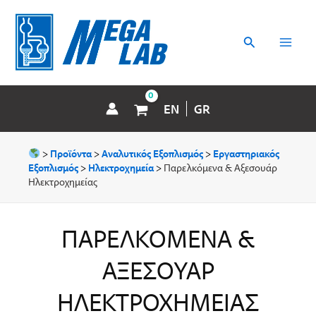
Μετάβαση
MAI
στο
περιεχόμενο
Αναζήτηση
MEN
EN
GR
>
Προϊόντα
>
Αναλυτικός Εξοπλισμός
>
Εργαστηριακός
Εξοπλισμός
>
Ηλεκτροχημεία
>
Παρελκόμενα & Aξεσουάρ
Hλεκτροχημείας
ΠΑΡΕΛΚΌΜΕΝΑ &
AΞΕΣΟΥΆΡ
HΛΕΚΤΡΟΧΗΜΕΊΑΣ