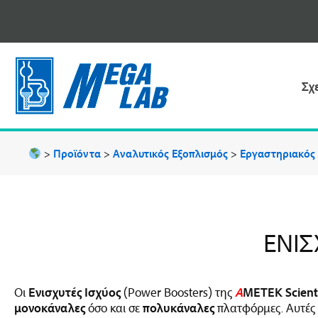
Μετάβαση
στο
περιεχόμενο
Σχ
>
Προϊόντα
>
Αναλυτικός Εξοπλισμός
>
Εργαστηριακός
ΕΝΙΣ
Οι
Ενισχυτές Ισχύος
(Power Boosters) της
A
METEK Scienti
μονοκάναλες
όσο και σε
πολυκάναλες
πλατφόρμες.
Αυτές