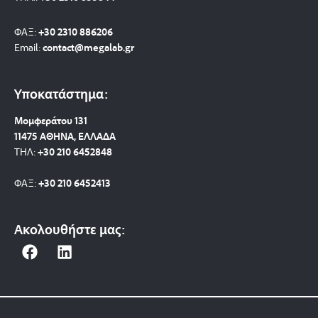
ΦΑΞ:
+30 2310 886206
Email:
contact@megalab.gr
Υποκατάστημα:
Μομφεράτου 131
11475 ΑΘΗΝΑ, ΕΛΛΑΔΑ
ΤΗΛ:
+30 210 6452848
ΦΑΞ:
+30 210 6452413
Ακολουθήστε μας:
F
L
a
i
c
n
e
k
b
e