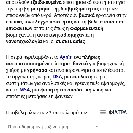
αποτελούν
εξειδικευμένα
επιστημονικά συστήματα για
την ακριβή
μέτρηση της διαβρεξιμότητας
στερεών
επιφανειών από υγρά. Αποτελούν
βασικά
εργαλεία στην
έρευνα
, τον
έλεγχο ποιότητας
και τη
βελτιστοποίηση
επιφανειών
σε τομείς όπως η
φαρμακευτική
βιομηχανία, η
αυτοκινητοβιομηχανία
, η
νανοτεχνολογία
και οι
συσκευασίες
.
Η σειρά περιλαμβάνει το
Ayríis
, ένα
πλήρως
αυτοματοποιημένο
σύστημα
ιδανικό
για βιομηχανική
χρήση με
γρήγορα
και αναπαραγώγιμα αποτελέσματα,
τα όργανα της σειράς
DSA
, μια
ευέλικτη
σειρά
συστημάτων για αναλυτικές και ερευνητικές εφαρμογές,
και το
MSA
, μια
φορητή
και
αποδοτική
λύση για
επιτόπιες μετρήσεις επιφανειών.
ΦΙΛΤΡΑ
Προβολή όλων των 3 αποτελεσμάτων