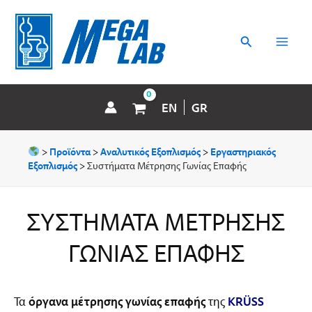
Μετάβαση
MAI
στο
περιεχόμενο
Αναζήτηση
MEN
EN
GR
>
Προϊόντα
>
Αναλυτικός Εξοπλισμός
>
Εργαστηριακός
Εξοπλισμός
>
Συστήματα Μέτρησης Γωνίας Επαφής
ΣΥΣΤΉΜΑΤΑ ΜΈΤΡΗΣΗΣ
ΓΩΝΊΑΣ ΕΠΑΦΉΣ
Τα
όργανα μέτρησης γωνίας επαφής
της
KRÜSS