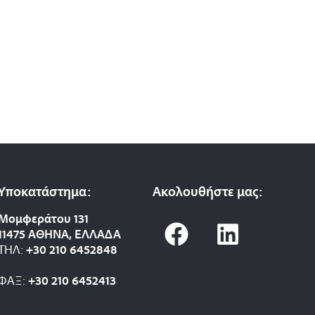
Υποκατάστημα:
Ακολουθήστε μας:
F
L
Μομφεράτου 131
11475 ΑΘΗΝΑ, ΕΛΛΑΔΑ
a
i
ΤΗΛ:
+30 210 6452848
c
n
ΦΑΞ:
+30 210 6452413
e
k