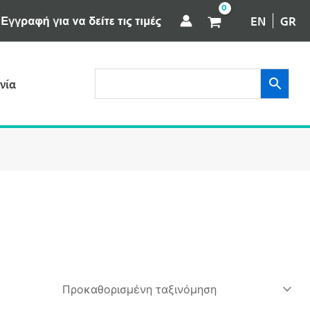
EN
GR
νία