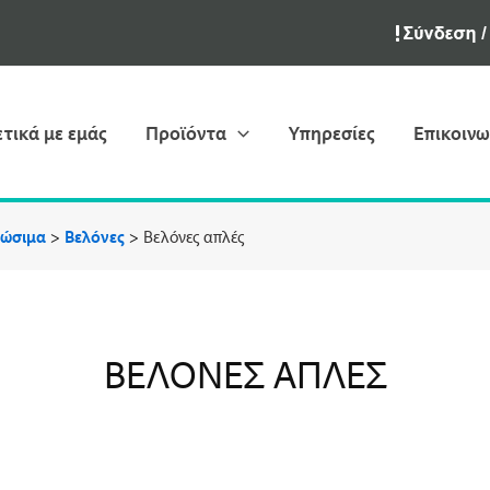
ετικά με εμάς
Προϊόντα
Υπηρεσίες
Επικοινω
λώσιμα
>
Βελόνες
>
Βελόνες απλές
ΒΕΛΌΝΕΣ ΑΠΛΈΣ