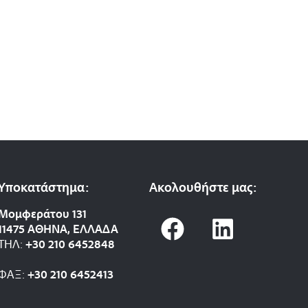
Υποκατάστημα:
Ακολουθήστε μας:
F
L
Μομφεράτου 131
11475 ΑΘΗΝΑ, ΕΛΛΑΔΑ
a
i
ΤΗΛ:
+30 210 6452848
c
n
ΦΑΞ:
+30 210 6452413
e
k