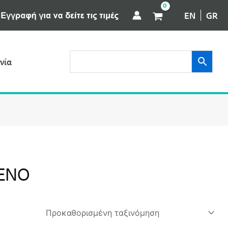
EN
GR
νία
ΚΕΝΌ