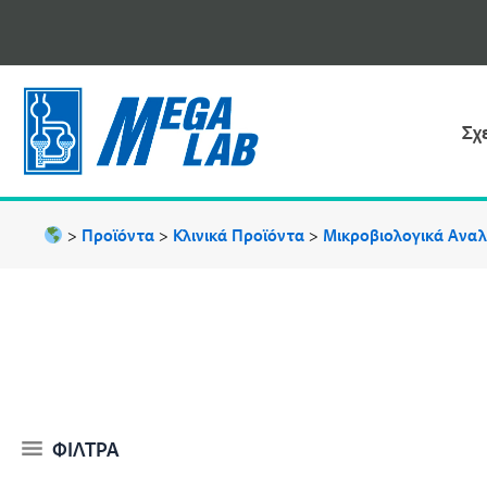
Μετάβαση
στο
περιεχόμενο
Σχ
>
Προϊόντα
>
Κλινικά Προϊόντα
>
Μικροβιολογικά Ανα
ΦΙΛΤΡΑ