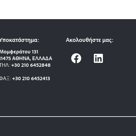
Υποκατάστημα:
Ακολουθήστε μας:
F
L
Μομφεράτου 131
11475 ΑΘΗΝΑ, ΕΛΛΑΔΑ
a
i
ΤΗΛ:
+30 210 6452848
c
n
ΦΑΞ:
+30 210 6452413
e
k
b
e
o
d
o
i
k
n