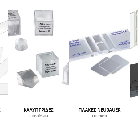
Σ
ΚΑΛΥΠΤΡΊΔΕΣ
ΠΛΆΚΕΣ NEUBAUER
2 ΠΡΟΪΌΝΤΑ
1 ΠΡΟΪΌΝ