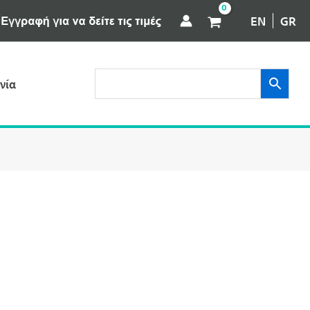
EN
GR
νία