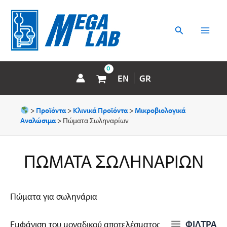
Μετάβαση
MAI
στο
περιεχόμενο
Αναζήτηση
MEN
EN
GR
>
Προϊόντα
>
Κλινικά Προϊόντα
>
Μικροβιολογικά
Αναλώσιμα
>
Πώματα Σωληναρίων
ΠΏΜΑΤΑ ΣΩΛΗΝΑΡΊΩΝ
Πώματα για σωληνάρια
ΦΙΛΤΡΑ
Εμφάνιση του μοναδικού αποτελέσματος