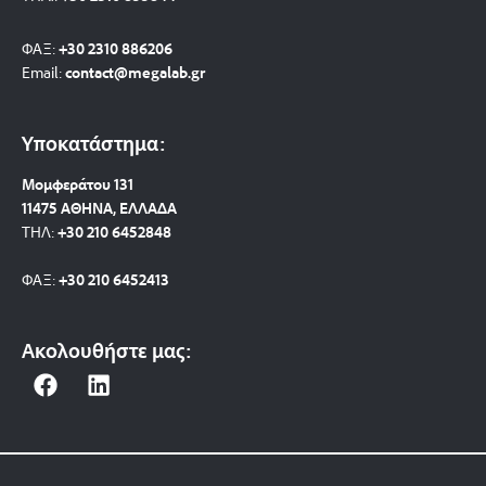
ΦΑΞ:
+30 2310 886206
Email:
contact@megalab.gr
Υποκατάστημα:
Μομφεράτου 131
11475 ΑΘΗΝΑ, ΕΛΛΑΔΑ
ΤΗΛ:
+30 210 6452848
ΦΑΞ:
+30 210 6452413
Ακολουθήστε μας:
F
L
a
i
c
n
e
k
b
e