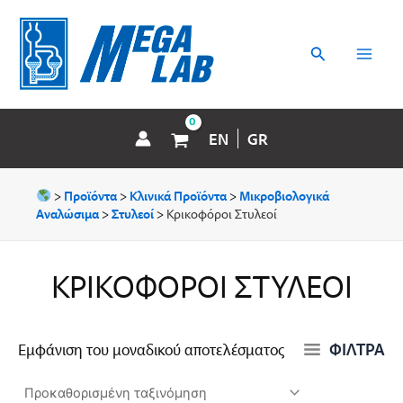
Μετάβαση
MAI
στο
περιεχόμενο
Αναζήτηση
MEN
EN
GR
>
Προϊόντα
>
Κλινικά Προϊόντα
>
Μικροβιολογικά
Αναλώσιμα
>
Στυλεοί
>
Κρικοφόροι Στυλεοί
ΚΡΙΚΟΦΌΡΟΙ ΣΤΥΛΕΟΊ
ΦΙΛΤΡΑ
Εμφάνιση του μοναδικού αποτελέσματος