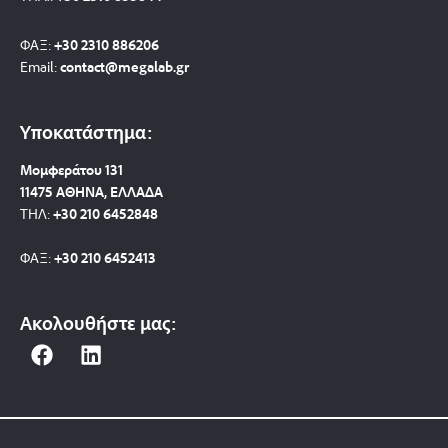
ΦΑΞ:
+30 2310 886206
Email:
contact@megalab.gr
Υποκατάστημα:
Μομφεράτου 131
11475 ΑΘΗΝΑ, ΕΛΛΑΔΑ
ΤΗΛ:
+30 210 6452848
ΦΑΞ:
+30 210 6452413
Ακολουθήστε μας:
F
L
a
i
c
n
e
k
b
e