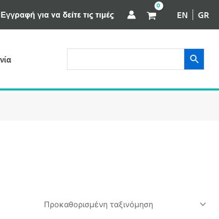
EN
GR
νία