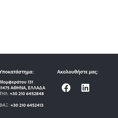
Υποκατάστημα:
Ακολουθήστε μας:
F
L
Μομφεράτου 131
11475 ΑΘΗΝΑ, ΕΛΛΑΔΑ
a
i
ΤΗΛ:
+30 210 6452848
c
n
ΦΑΞ:
+30 210 6452413
e
k