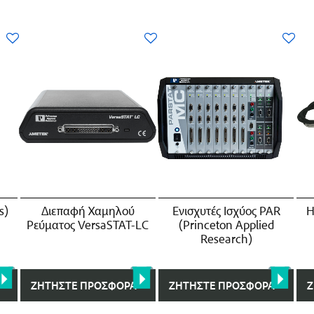
s)
Διεπαφή Χαμηλού
Ενισχυτές Iσχύος PAR
Η
Ρεύματος VersaSTAT-LC
(Princeton Applied
Research)
ΖΗΤΉΣΤΕ ΠΡΟΣΦΟΡΆ
ΖΗΤΉΣΤΕ ΠΡΟΣΦΟΡΆ
Ζ