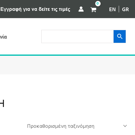
EN
GR
νία
H