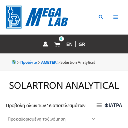
Μετάβαση
MAI
στο
περιεχόμενο
Αναζήτηση
MEN
EN
GR
>
Προϊόντα
>
AMETEK
>
Solartron Analytical
SOLARTRON ANALYTICAL
ΦΙΛΤΡΑ
Προβολή όλων των 16 αποτελεσμάτων