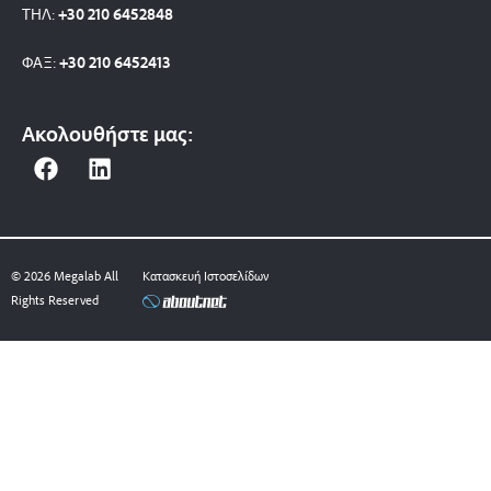
ΤΗΛ:
+30 210 6452848
ΦΑΞ:
+30 210 6452413
Ακολουθήστε μας:
F
L
a
i
c
n
e
k
b
e
© 2026 Megalab All
Κατασκευή Ιστοσελίδων
o
d
Rights Reserved
o
i
k
n