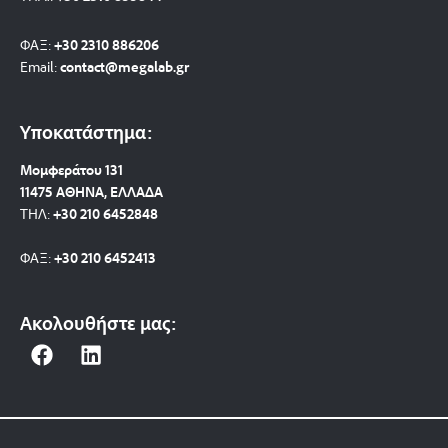
ΦΑΞ:
+30 2310 886206
Email:
contact@megalab.gr
Υποκατάστημα:
Μομφεράτου 131
11475 ΑΘΗΝΑ, ΕΛΛΑΔΑ
ΤΗΛ:
+30 210 6452848
ΦΑΞ:
+30 210 6452413
Ακολουθήστε μας:
F
L
a
i
c
n
e
k
b
e