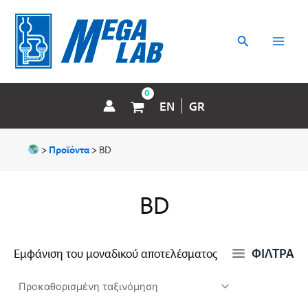
Μετάβαση
MAI
στο
περιεχόμενο
Αναζήτηση
MEN
EN
GR
>
Προϊόντα
>
BD
BD
ΦΙΛΤΡΑ
Εμφάνιση του μοναδικού αποτελέσματος