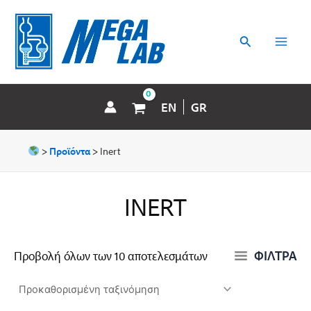
Μετάβαση
MAI
στο
περιεχόμενο
Αναζήτηση
MEN
EN
GR
>
Προϊόντα
>
Inert
INERT
ΦΙΛΤΡΑ
Προβολή όλων των 10 αποτελεσμάτων