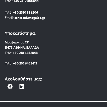
ΤΗΛ.:
+30 2310 8558
44
ΦΑΞ:
+30 2310 886206
Email:
contact@megalab.gr
Υποκατάστημα:
Μομφεράτου 131
11475 ΑΘΗΝΑ, ΕΛΛΑΔΑ
ΤΗΛ:
+30 210 6452848
ΦΑΞ:
+30 210 6452413
Ακολουθήστε μας:
F
L
a
i
c
n
e
k