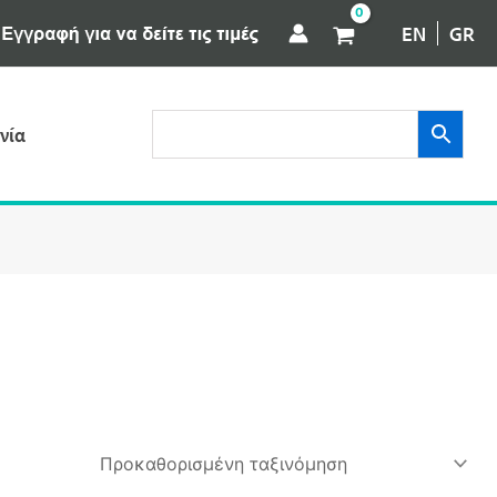
EN
GR
νία