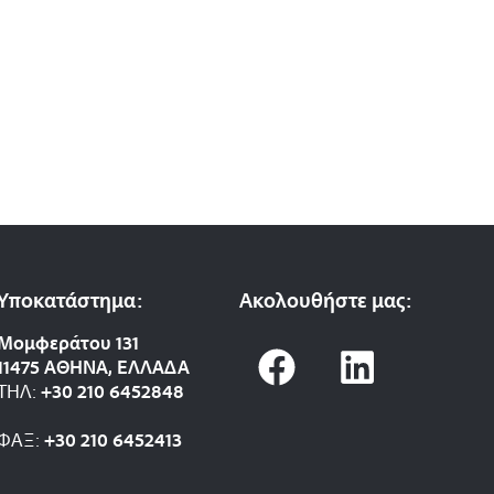
Υποκατάστημα:
Ακολουθήστε μας:
F
L
Μομφεράτου 131
11475 ΑΘΗΝΑ, ΕΛΛΑΔΑ
a
i
ΤΗΛ:
+30 210 6452848
c
n
ΦΑΞ:
+30 210 6452413
e
k