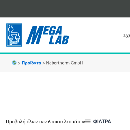
Μετάβαση
στο
περιεχόμενο
Σχ
>
Προϊόντα
>
Nabertherm GmbH
ΦΙΛΤΡΑ
Προβολή όλων των 6 αποτελεσμάτων