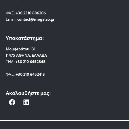
ΦΑΞ:
+30 2310 886206
Email:
contact@megalab.gr
Υποκατάστημα:
Μομφεράτου 131
11475 ΑΘΗΝΑ, ΕΛΛΑΔΑ
ΤΗΛ:
+30 210 6452848
ΦΑΞ:
+30 210 6452413
Ακολουθήστε μας:
F
L
a
i
c
n
e
k
b
e