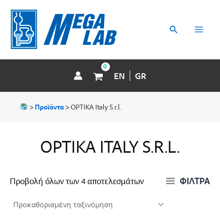
Μετάβαση
MAI
στο
περιεχόμενο
Αναζήτηση
MEN
EN
GR
>
Προϊόντα
>
OPTIKA Italy S.r.l.
OPTIKA ITALY S.R.L.
ΦΙΛΤΡΑ
Προβολή όλων των 4 αποτελεσμάτων