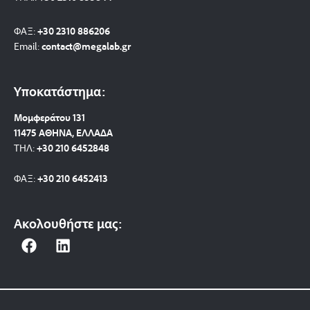
ΦΑΞ:
+30 2310 886206
Email:
contact@megalab.gr
Υποκατάστημα:
Μομφεράτου 131
11475 ΑΘΗΝΑ, ΕΛΛΑΔΑ
ΤΗΛ:
+30 210 6452848
ΦΑΞ:
+30 210 6452413
Ακολουθήστε μας:
F
L
a
i
c
n
e
k
b
e