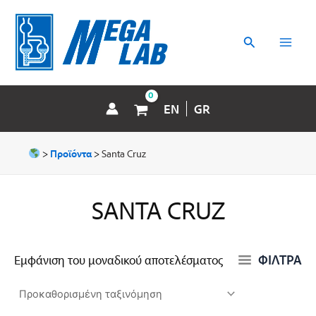
Μετάβαση
MAI
στο
περιεχόμενο
Αναζήτηση
MEN
EN
GR
>
Προϊόντα
>
Santa Cruz
SANTA CRUZ
ΦΙΛΤΡΑ
Εμφάνιση του μοναδικού αποτελέσματος