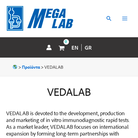
Μετάβαση
MAI
στο
περιεχόμενο
Αναζήτηση
MEN
EN
GR
>
Προϊόντα
>
VEDALAB
VEDALAB
VEDALAB is devoted to the development, production
and marketing of in vitro immunodiagnostic rapid tests.
As a market leader, VEDALAB focuses on international
expansion by forming long-term partnerships with