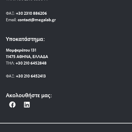
ΦΑΞ:
+30 2310 886206
Email:
contact@megalab.gr
Υποκατάστημα:
Μομφεράτου 131
11475 ΑΘΗΝΑ, ΕΛΛΑΔΑ
ΤΗΛ:
+30 210 6452848
ΦΑΞ:
+30 210 6452413
Ακολουθήστε μας:
F
L
a
i
c
n
e
k
b
e