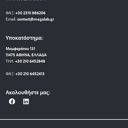
ΦΑΞ:
+30 2310 886206
Email:
contact@megalab.gr
Υποκατάστημα:
Μομφεράτου 131
11475 ΑΘΗΝΑ, ΕΛΛΑΔΑ
ΤΗΛ:
+30 210 6452848
ΦΑΞ:
+30 210 6452413
Ακολουθήστε μας:
F
L
a
i
c
n
e
k
b
e