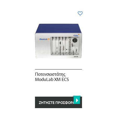
Ποτενσιοστάτης
ModuLab XM ECS
ΖΗΤΉΣΤΕ ΠΡΟΣΦΟΡΆ