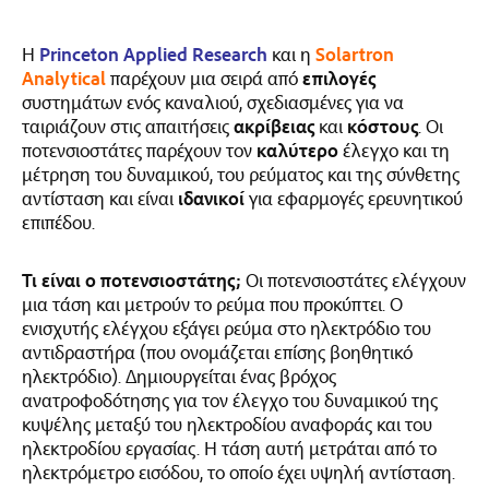
Η
Princeton Applied Research
και η
Solartron
Analytical
παρέχουν μια σειρά από
επιλογές
συστημάτων ενός καναλιού, σχεδιασμένες για να
ταιριάζουν στις απαιτήσεις
ακρίβειας
και
κόστους
. Οι
ποτενσιοστάτες παρέχουν τον
καλύτερο
έλεγχο και τη
μέτρηση του δυναμικού, του ρεύματος και της σύνθετης
αντίσταση και είναι
ιδανικοί
για εφαρμογές ερευνητικού
επιπέδου.
Τι είναι ο ποτενσιοστάτης;
Οι ποτενσιοστάτες ελέγχουν
μια τάση και μετρούν το ρεύμα που προκύπτει. Ο
ενισχυτής ελέγχου εξάγει ρεύμα στο ηλεκτρόδιο του
αντιδραστήρα (που ονομάζεται επίσης βοηθητικό
ηλεκτρόδιο). Δημιουργείται ένας βρόχος
ανατροφοδότησης για τον έλεγχο του δυναμικού της
κυψέλης μεταξύ του ηλεκτροδίου αναφοράς και του
ηλεκτροδίου εργασίας. Η τάση αυτή μετράται από το
ηλεκτρόμετρο εισόδου, το οποίο έχει υψηλή αντίσταση.