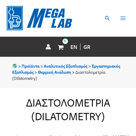
Μετάβαση
MAI
στο
περιεχόμενο
Αναζήτηση
MEN
EN
GR
>
Προϊόντα
>
Αναλυτικός Εξοπλισμός
>
Εργαστηριακός
Εξοπλισμός
>
Θερμική Ανάλυση
>
Διαστολομετρία
(Dilatometry)
ΔΙΑΣΤΟΛΟΜΕΤΡΊΑ
(DILATOMETRY)