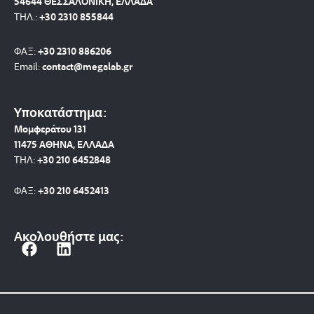
54644 ΘΕΣΣΑΛΟΝΙΚΗ, ΕΛΛΑΔΑ
ΤΗΛ.:
+30 2310 8558
44
ΦΑΞ:
+30 2310 886206
Email:
contact@megalab.gr
Υποκατάστημα:
Μομφεράτου 131
11475 ΑΘΗΝΑ, ΕΛΛΑΔΑ
ΤΗΛ:
+30 210 6452848
ΦΑΞ:
+30 210 6452413
Ακολουθήστε μας:
F
L
a
i
c
n
e
k
b
e