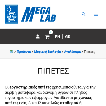
Μετάβαση
MAI
στο
περιεχόμενο
Αναζήτηση
MEN
EN
GR
>
Προϊόντα
>
Μοριακή Βιολογία
>
Αναλώσιμα
>
Πιπέτες
ΠΙΠΈΤΕΣ
Οι
εργαστηριακές πιπέτες
χρησιμοποιούνται για την
ακριβή μεταφορά και διανομή υγρών σε πλήθος
εργαστηριακών εφαρμογών. Διατίθενται
μηχανικές
πιπέτες
ενός, 8 και 12 καναλιών,
σταθερού ή