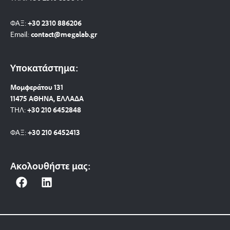
ΦΑΞ:
+30 2310 886206
Email:
contact@megalab.gr
Υποκατάστημα:
Μομφεράτου 131
11475 ΑΘΗΝΑ, ΕΛΛΑΔΑ
ΤΗΛ:
+30 210 6452848
ΦΑΞ:
+30 210 6452413
Ακολουθήστε μας:
F
L
a
i
c
n
e
k
b
e