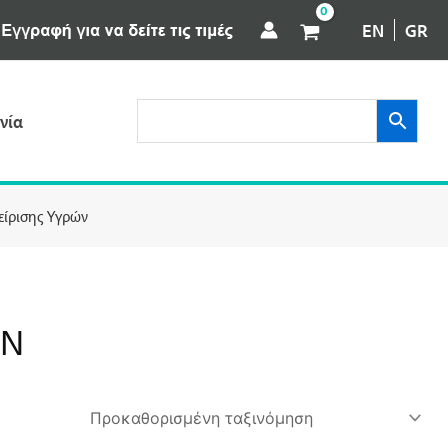
EN
GR
νία
είρισης Υγρών
ΏΝ