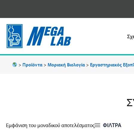
Μετάβαση
στο
περιεχόμενο
Σχ
>
Προϊόντα
>
Μοριακή Βιολογία
>
Εργαστηριακός Εξοπλ
Σ
ΦΙΛΤΡΑ
Εμφάνιση του μοναδικού αποτελέσματος