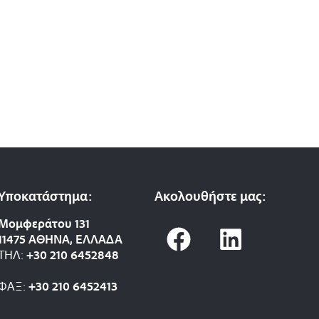
Υποκατάστημα:
Ακολουθήστε μας:
F
L
Μομφεράτου 131
11475 ΑΘΗΝΑ, ΕΛΛΑΔΑ
a
i
ΤΗΛ:
+30 210 6452848
c
n
ΦΑΞ:
+30 210 6452413
e
k