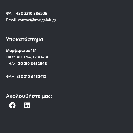
ΦΑΞ:
+30 2310 886206
Email:
contact@megalab.gr
Υποκατάστημα:
Μομφεράτου 131
11475 ΑΘΗΝΑ, ΕΛΛΑΔΑ
ΤΗΛ:
+30 210 6452848
ΦΑΞ:
+30 210 6452413
Ακολουθήστε μας:
F
L
a
i
c
n
e
k
b
e