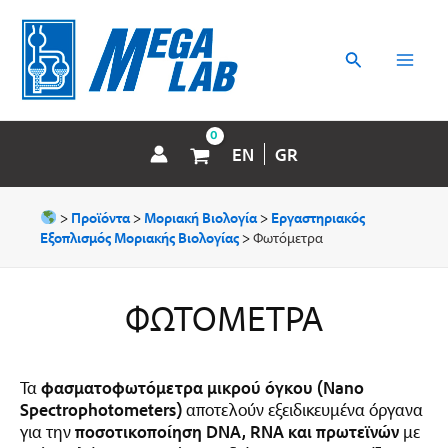
Μετάβαση
MAI
στο
περιεχόμενο
Αναζήτηση
MEN
EN
GR
>
Προϊόντα
>
Μοριακή Βιολογία
>
Εργαστηριακός
Εξοπλισμός Μοριακής Βιολογίας
>
Φωτόμετρα
ΦΩΤΌΜΕΤΡΑ
Τα
φασματοφωτόμετρα μικρού όγκου (Nano
Spectrophotometers)
αποτελούν εξειδικευμένα όργανα
για την
ποσοτικοποίηση DNA, RNA και πρωτεϊνών
με