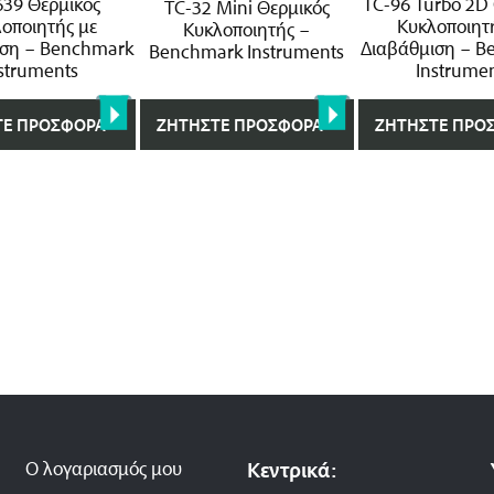
639 Θερμικός
TC-96 Turbo 2D
TC-32 Mini Θερμικός
οποιητής με
Κυκλοποιητ
Κυκλοποιητής –
ιση – Benchmark
Διαβάθμιση – B
Benchmark Instruments
struments
Instrume
ΤΕ ΠΡΟΣΦΟΡΆ
ΖΗΤΉΣΤΕ ΠΡΟΣΦΟΡΆ
ΖΗΤΉΣΤΕ ΠΡΟ
Ο λογαριασμός μου
Κεντρικά: