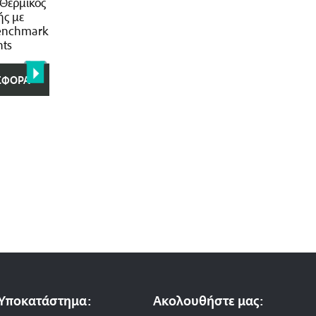
 Θερμικός
ής με
enchmark
nts
ΣΦΟΡΆ
Υποκατάστημα:
Ακολουθήστε μας: