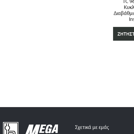
TC 9
Κυκλ
Διαβάθμ
In
ΖΗΤΉΣ
Σχετικά με εμάς