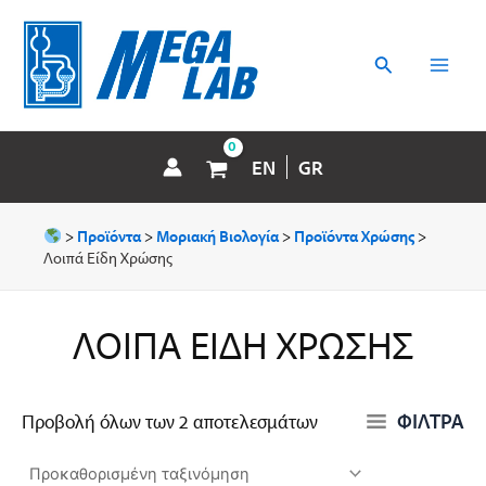
Μετάβαση
MAI
στο
περιεχόμενο
Αναζήτηση
MEN
EN
GR
>
Προϊόντα
>
Μοριακή Βιολογία
>
Προϊόντα Χρώσης
>
Λοιπά Είδη Χρώσης
ΛΟΙΠΆ ΕΊΔΗ ΧΡΏΣΗΣ
ΦΙΛΤΡΑ
Προβολή όλων των 2 αποτελεσμάτων