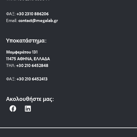
ΦΑΞ:
+30 2310 886206
Email:
contact@megalab.gr
Υποκατάστημα:
Μομφεράτου 131
11475 ΑΘΗΝΑ, ΕΛΛΑΔΑ
ΤΗΛ:
+30 210 6452848
ΦΑΞ:
+30 210 6452413
Ακολουθήστε μας:
F
L
a
i
c
n
e
k
b
e