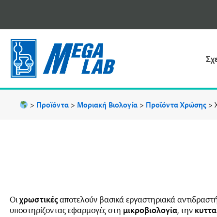
Μετάβαση
στο
περιεχόμενο
Σχ
>
Προϊόντα
>
Μοριακή Βιολογία
>
Προϊόντα Χρώσης
>
Οι
χρωστικές
αποτελούν βασικά εργαστηριακά αντιδραστή
υποστηρίζοντας εφαρμογές στη
μικροβιολογία
, την
κυττα