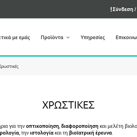
ετικά με εμάς
Προϊόντα
Υπηρεσίες
Επικοινω
Χρωστικές
ΧΡΩΣΤΙΚΈΣ
ρια για την
οπτικοποίηση
,
διαφοροποίηση
και μελέτη βιολ
ρολογία
, την
ιστολογία
και τη
βιοϊατρική έρευνα
.