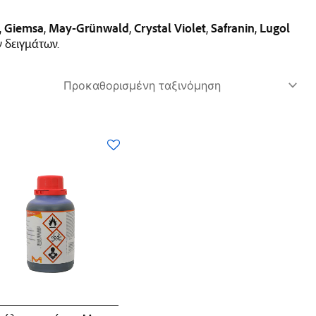
,
Giemsa
,
May-Grünwald
,
Crystal Violet
,
Safranin
,
Lugol
ν δειγμάτων.