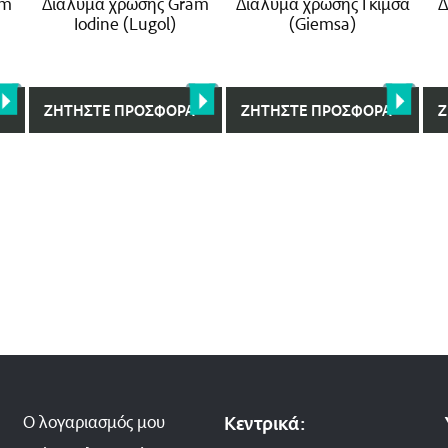
am
Διάλυμα χρώσης Gram
Διάλυμα χρώσης Γκίμσα
Δ
Iodine (Lugol)
(Giemsa)
ΖΗΤΉΣΤΕ ΠΡΟΣΦΟΡΆ
ΖΗΤΉΣΤΕ ΠΡΟΣΦΟΡΆ
Ζ
Ο λογαριασμός μου
Κεντρικά: