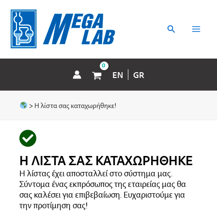
Μετάβαση
MAI
στο
περιεχόμενο
Αναζήτηση
MEN
EN
GR
>
Η λίστα σας καταχωρήθηκε!
Η ΛΙΣΤΑ ΣΑΣ ΚΑΤΑΧΩΡΗΘΗΚΕ
Η λίστας έχει αποσταλλεί στο σύστημα μας.
Σύντομα ένας εκπρόσωπος της εταιρείας μας θα
σας καλέσει για επιβεβαίωση. Ευχαριστούμε για
την προτίμηση σας!