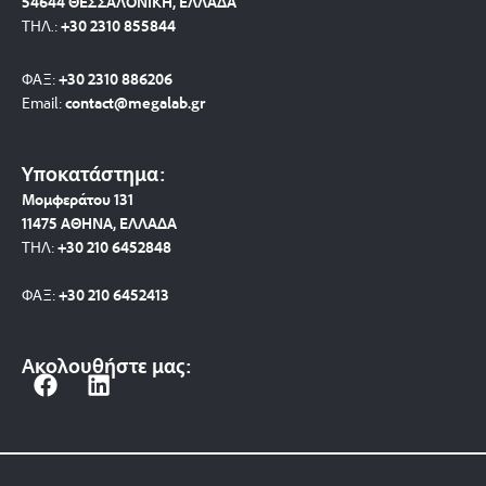
54644 ΘΕΣΣΑΛΟΝΙΚΗ, ΕΛΛΑΔΑ
ΤΗΛ.:
+30 2310 8558
44
ΦΑΞ:
+30 2310 886206
Email:
contact@megalab.gr
Υποκατάστημα:
Μομφεράτου 131
11475 ΑΘΗΝΑ, ΕΛΛΑΔΑ
ΤΗΛ:
+30 210 6452848
ΦΑΞ:
+30 210 6452413
Ακολουθήστε μας:
F
L
a
i
c
n
e
k
b
e