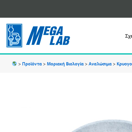
Μετάβαση
στο
περιεχόμενο
Σχ
>
Προϊόντα
>
Μοριακή Βιολογία
>
Αναλώσιμα
>
Κρυογο