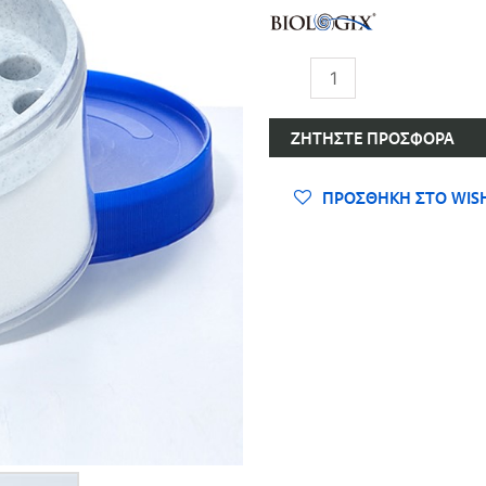
Δοχείο
Eλεγχόμενης
Kατάψυξης
ΖΗΤΉΣΤΕ ΠΡΟΣΦΟΡΆ
ποσότητα
ΠΡΟΣΘΉΚΗ ΣΤΟ WISH