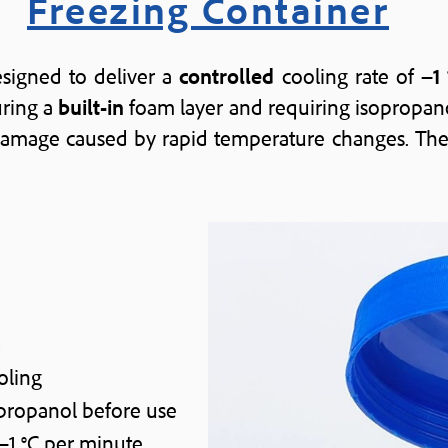
Freezing Container
esigned to deliver a
controlled
cooling rate of
−1
uring a
built-in
foam layer and requiring isopropanol
amage caused by rapid temperature changes. The co
E
oling
opropanol before use
 −1 °C per minute