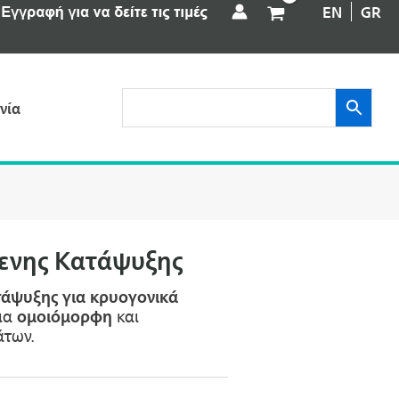
EN
GR
νία
μενης Kατάψυξης
τάψυξης για κρυογονικά
για
ομοιόμορφη
και
άτων.