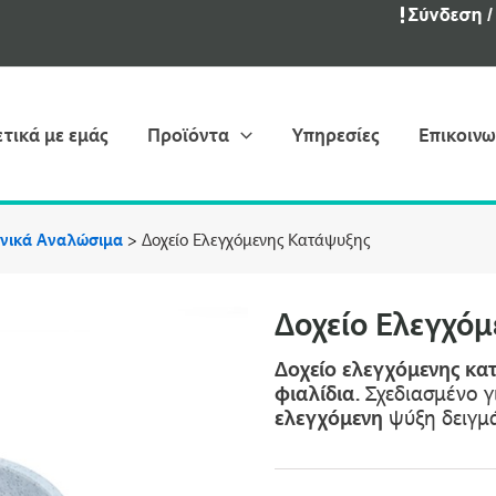
ετικά με εμάς
Προϊόντα
Υπηρεσίες
Επικοινω
νικά Αναλώσιμα
>
Δοχείο Eλεγχόμενης Kατάψυξης
Δοχείο Eλεγχό
Δοχείο ελεγχόμενης κα
φιαλίδια.
Σχεδιασμένο 
ελεγχόμενη
ψύξη δειγμ