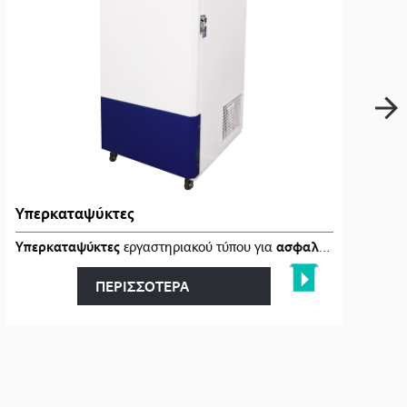
Υπερκαταψύκτες
κό
καθαρισμό �…
Υπερκαταψύκτες
εργαστηριακού τύπου για
ασφαλή
αποθήκευση 
ΠΕΡΙΣΣΟΤΕΡΑ