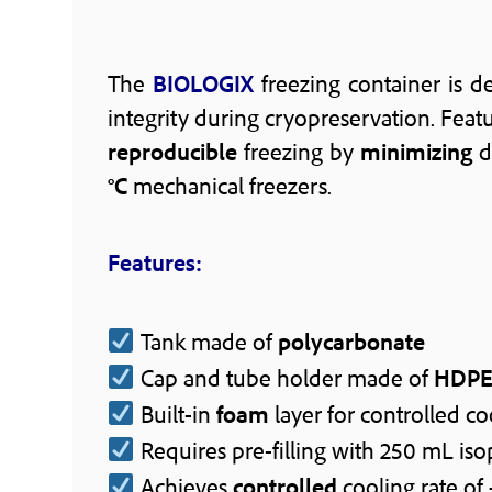
The
BIOLOGIX
freezing container is d
integrity during cryopreservation. Feat
reproducible
freezing by
minimizing
d
°C
mechanical freezers.
Features:
Tank made of
polycarbonate
Cap and tube holder made of
HDP
Built-in
foam
layer for controlled co
Requires pre-filling with 250 mL is
Achieves
controlled
cooling rate of