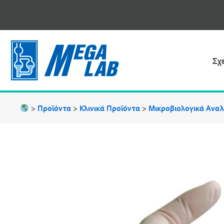
Μετάβαση
στο
περιεχόμενο
Σχ
>
Προϊόντα
>
Κλινικά Προϊόντα
>
Μικροβιολογικά Ανα