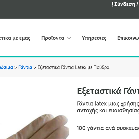
ετικά με εμάς
Προϊόντα
Υπηρεσίες
Επικοινω
λώσιμα
>
Γάντια
>
Εξεταστικά Γάντια Latex με Πούδρα
Εξεταστικά Γάν
Γάντια latex μιας χρήση
αντοχής και ευαισθησίας
100 γάντια ανά συσκευα