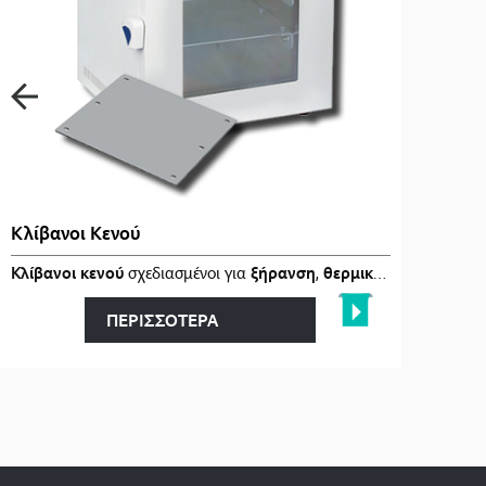
Κλίβανοι Κενού
αι
Κλίβανοι κενού
στα
…
σχεδιασμένοι για
ξήρανση
,
θερμική επεξεργασία
ΠΕΡΙΣΣΟΤΕΡΑ