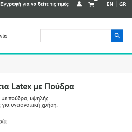
EN
GR
νία
τια Latex με Πούδρα
ς με πούδρα, υψηλής
 για υγειονομική χρήση.
σία