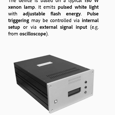
The device is based on a typical
150 W
xenon lamp
. It emits
pulsed white light
with
adjustable flash energy
.
Pulse
triggering
may be controlled via
internal
setup
or via
external signal input
(e.g.
from
oscilloscope
).