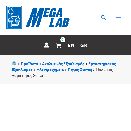
Μετάβαση
MAI
στο
περιεχόμενο
Αναζήτηση
MEN
EN
GR
>
Προϊόντα
>
Αναλυτικός Εξοπλισμός
>
Εργαστηριακός
Εξοπλισμός
>
Ηλεκτροχημεία
>
Πηγές Φωτός
>
Παλμικός
Λαμπτήρας Xenon