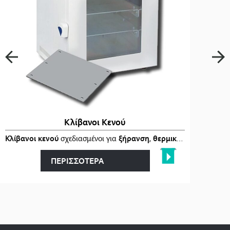
Κλίβανοι Κενού
ι
στα
Κλίβανοι κενού
…
σχεδιασμένοι για
ξήρανση
,
θερμική επεξεργασία
ΠΕΡΙΣΣΟΤΕΡΑ