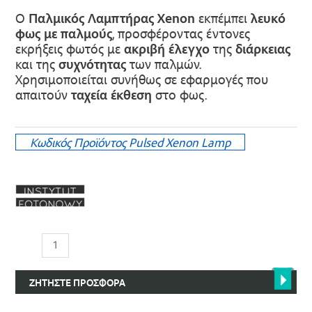
Ο
Παλμικός Λαμπτήρας Xenon
εκπέμπει
λευκό
φως με παλμούς
, προσφέροντας έντονες
εκρήξεις φωτός με
ακριβή
έλεγχο
της
διάρκειας
και της
συχνότητας
των παλμών.
Χρησιμοποιείται συνήθως σε εφαρμογές που
απαιτούν
ταχεία έκθεση
στο φως.
Κωδικός Προϊόντος
Pulsed Xenon Lamp
Παλμικός
Λαμπτήρας
Xenon
ΖΗΤΉΣΤΕ ΠΡΟΣΦΟΡΆ
ποσότητα