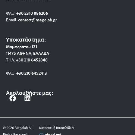
ΦΑΞ:
+30 2310 886206
Email:
contact@megalab.gr
Υποκατάστημα:
Μομφεράτου 131
11475 ΑΘΗΝΑ, ΕΛΛΑΔΑ
ΤΗΛ:
+30 210 6452848
ΦΑΞ:
+30 210 6452413
Ακολουθήστε μας:
F
L
a
i
c
n
e
k
b
e
© 2026 Megalab All
Κατασκευή Ιστοσελίδων
o
d
Rights Reserved