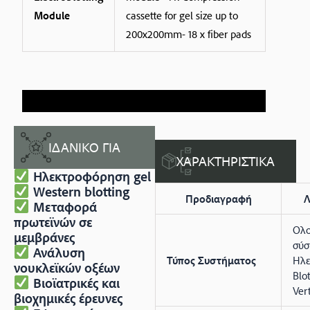
Module
cassette for gel size up to
200x200mm- 18 x fiber pads
ΙΔΑΝΙΚΟ ΓΙΑ
ΧΑΡΑΚΤΗΡΙΣΤΙΚΑ
Ηλεκτροφόρηση gel
Western blotting
Προδιαγραφή
Λ
Μεταφορά
πρωτεϊνών σε
Ολο
μεμβράνες
σύσ
Ανάλυση
Τύπος Συστήματος
Ηλε
νουκλεϊκών οξέων
Blo
Βιοϊατρικές και
Vert
βιοχημικές έρευνες