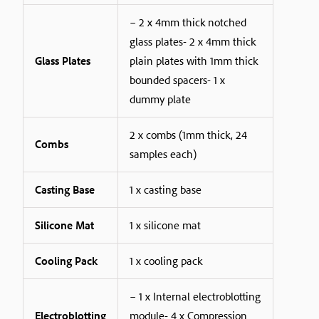
– 2 x 4mm thick notched
glass plates- 2 x 4mm thick
Glass Plates
plain plates with 1mm thick
bounded spacers- 1 x
dummy plate
2 x combs (1mm thick, 24
Combs
samples each)
Casting Base
1 x casting base
Silicone Mat
1 x silicone mat
Cooling Pack
1 x cooling pack
– 1 x Internal electroblotting
Electroblotting
module- 4 x Compression