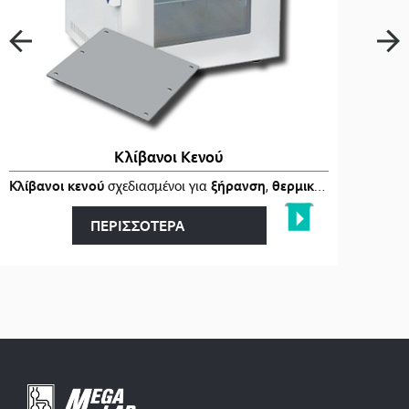
Κλίβανοι Κενού
ι
στα
Κλίβανοι κενού
…
σχεδιασμένοι για
ξήρανση
,
θερμική επεξεργασία
ΠΕΡΙΣΣΟΤΕΡΑ