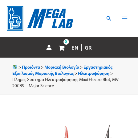
Μετάβαση
MAI
στο
περιεχόμενο
Αναζήτηση
MEN
EN
GR
>
Προϊόντα
>
Μοριακή Βιολογία
>
Εργαστηριακός
Εξοπλισμός Μοριακής Βιολογίας
>
Ηλεκτροφόρηση
>
Πλήρες Σύστημα Ηλεκτροφόρησης Maxi Electro Blot, MV-
20CBS – Major Science