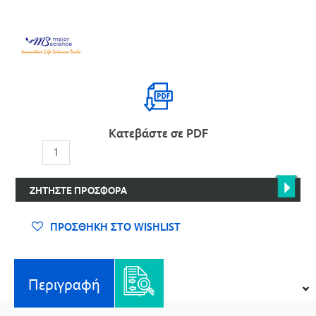
Κατεβάστε σε PDF
Πλήρες
Σύστημα
Ηλεκτροφόρησης
ΖΗΤΉΣΤΕ ΠΡΟΣΦΟΡΆ
Maxi
Electro
Blot,
ΠΡΟΣΘΉΚΗ ΣΤΟ WISHLIST
MV-
20CBS
-
Περιγραφή
Major
Science