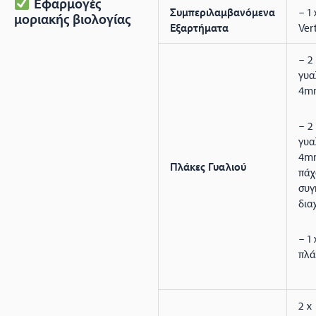
Εφαρμογές
Συμπεριλαμβανόμενα
– 1
μοριακής βιολογίας
Εξαρτήματα
Vert
– 2
γυα
4mm
– 2
γυα
4mm
Πλάκες Γυαλιού
πάχ
συγ
δια
– 1 
πλά
2 x