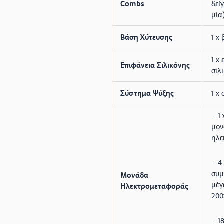
Combs
δεί
μία
Βάση Χύτευσης
1 x
1 x
Επιφάνεια Σιλικόνης
σιλ
Σύστημα Ψύξης
1 x
– 1
μον
ηλε
– 4
συμ
Μονάδα
μέγ
Ηλεκτρομεταφοράς
20
– 1