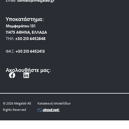
Email:
contact@megalab.gr
Υποκατάστημα:
Μομφεράτου 131
11475 ΑΘΗΝΑ, ΕΛΛΑΔΑ
ΤΗΛ:
+30 210 6452848
ΦΑΞ:
+30 210 6452413
Ακολουθήστε μας:
F
L
a
i
c
n
e
k
b
e
© 2026 Megalab All
Κατασκευή Ιστοσελίδων
o
d
Rights Reserved
o
i
k
n