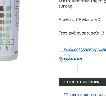
λεπτά, καθιστώντας τη 
εύκολη.
Διαθέτει CE Mark/IVD.
Τεστ ανά συσκευασία: 3
Κωδικός Προϊόντος
HEAL
Ταινίες
Ούρων
για
ΖΗΤΉΣΤΕ ΠΡΟΣΦΟΡΆ
Λοιμώξεις
του
Ουροποιητικού
ΠΡΟΣΘΉΚΗ ΣΤΟ WISH
(UTI)
ποσότητα