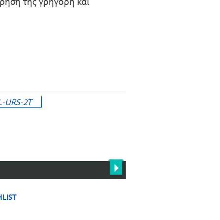
χρήση της γρήγορη και
-URS-2T
LIST