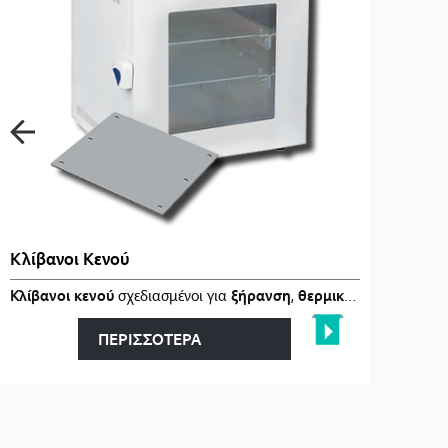
Κλίβανοι Κενού
αι
Κλίβανοι κενού
στα
…
σχεδιασμένοι για
ξήρανση
,
θερμική επεξεργασία
ΠΕΡΙΣΣΟΤΕΡΑ