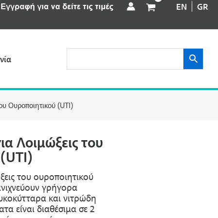
EN
GR
νία
του Ουροποιητικού (UTI)
ια Λοιμώξεις του
(UTI)
ώξεις του ουροποιητικού
ανιχνεύουν γρήγορα
υκοκύτταρα και νιτρώδη
τα είναι διαθέσιμα σε 2