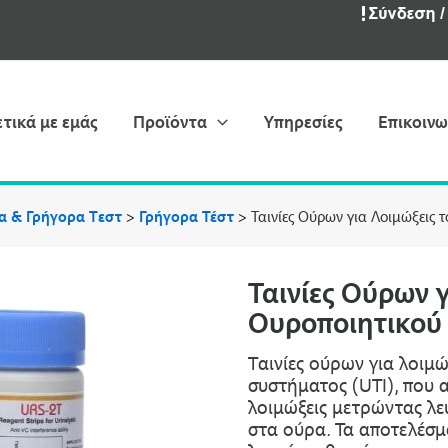
ετικά με εμάς
Προϊόντα
Υπηρεσίες
Επικοινω
ια & Γρήγορα Tεστ
>
Γρήγορα Τέστ
>
Ταινίες Ούρων για Λοιμώξεις 
Ταινίες Ούρων γ
Ουροποιητικού 
Tαινίες ούρων για λοιμ
συστήματος (UTI), που 
λοιμώξεις μετρώντας λε
στα ούρα. Τα αποτελέσμα