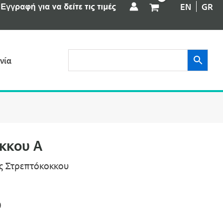
EN
GR
νία
κκου Α
ης Στρεπτόκοκκου
0