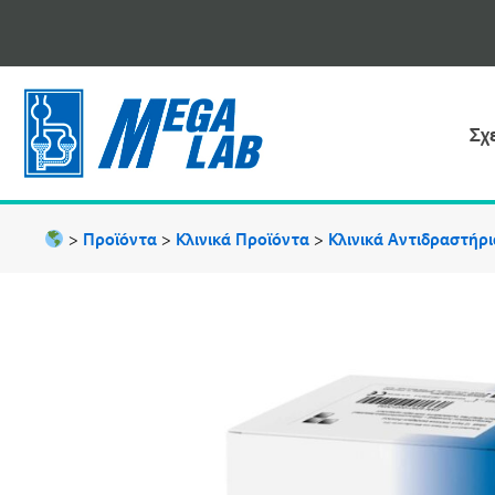
Μετάβαση
στο
περιεχόμενο
Σχ
>
Προϊόντα
>
Κλινικά Προϊόντα
>
Κλινικά Aντιδραστήρ