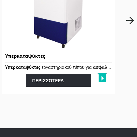
Υπερκαταψύκτες
κό
καθαρισμό �…
Υπερκαταψύκτες
εργαστηριακού τύπου για
ασφαλή
αποθήκευση 
ΠΕΡΙΣΣΟΤΕΡΑ