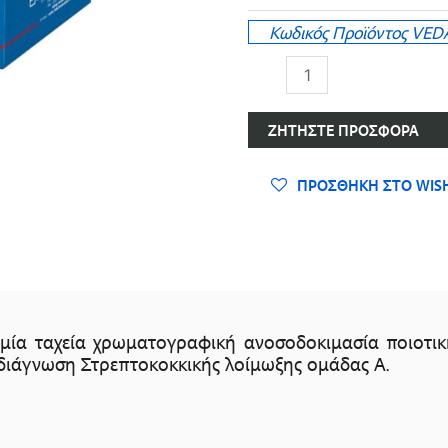
Κωδικός Προϊόντος
VEDA
Τεστ
Στρεπτόκοκκου
Α
ΖΗΤΉΣΤΕ ΠΡΟΣΦΟΡΆ
ποσότητα
ΠΡΟΣΘΉΚΗ ΣΤΟ WISH
 μία ταχεία χρωματογραφική ανοσοδοκιμασία ποιοτικ
 διάγνωση Στρεπτοκοκκικής λοίμωξης ομάδας Α.