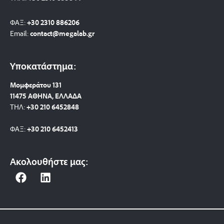
ΦΑΞ:
+30 2310 886206
Email:
contact@megalab.gr
Υποκατάστημα:
Μομφεράτου 131
11475 ΑΘΗΝΑ, ΕΛΛΑΔΑ
ΤΗΛ:
+30 210 6452848
ΦΑΞ:
+30 210 6452413
Ακολουθήστε μας:
F
L
a
i
c
n
e
k
b
e