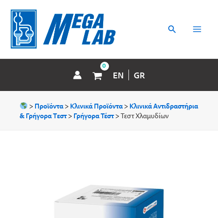
Μετάβαση
MAI
στο
περιεχόμενο
Αναζήτηση
MEN
EN
GR
>
Προϊόντα
>
Κλινικά Προϊόντα
>
Κλινικά Aντιδραστήρια
& Γρήγορα Tεστ
>
Γρήγορα Τέστ
>
Τεστ Χλαμυδίων