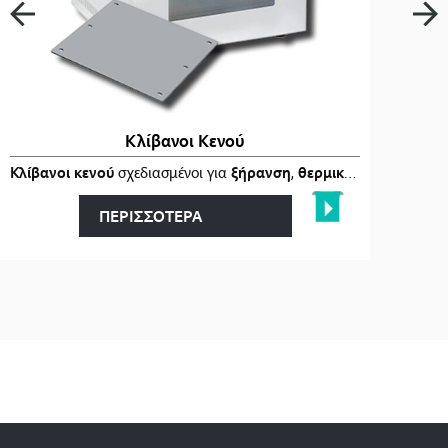
Κλίβανοι Κενού
ι
στα
Κλίβανοι κενού
…
σχεδιασμένοι για
ξήρανση
,
θερμική επεξεργασία
ΠΕΡΙΣΣΟΤΕΡΑ