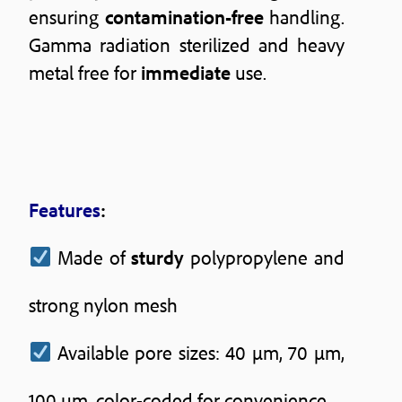
ensuring
contamination-free
handling.
Gamma radiation sterilized and heavy
metal free for
immediate
use.
Features
:
Made of
sturdy
polypropylene and
strong nylon mesh
Available pore sizes: 40 μm, 70 μm,
100 μm, color-coded for convenience