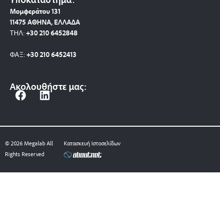
Μομφεράτου 131
11475 ΑΘΗΝΑ, ΕΛΛΑΔΑ
ΤΗΛ:
+30 210 6452848
ΦΑΞ:
+30 210 6452413
Ακολουθήστε μας:
F
L
a
i
c
n
e
k
b
e
© 2026 Megalab All
Κατασκευή Ιστοσελίδων
o
d
Rights Reserved
o
i
k
n