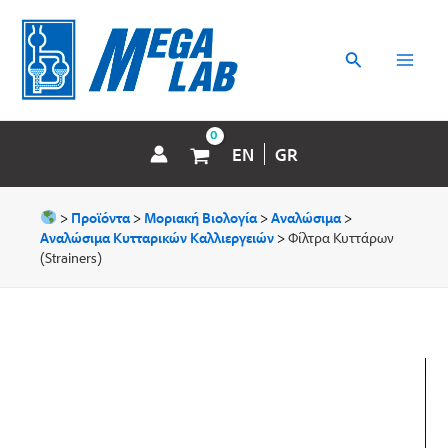
Μετάβαση
MAI
στο
περιεχόμενο
Αναζήτηση
MEN
EN
GR
>
Προϊόντα
>
Μοριακή Βιολογία
>
Αναλώσιμα
>
Αναλώσιμα Κυτταρικών Καλλιεργειών
>
Φίλτρα Κυττάρων
(Strainers)