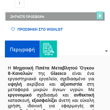
Glassco
ποσότητα
ΖΗΤΉΣΤΕ ΠΡΟΣΦΟΡΆ
ΠΡΟΣΘΉΚΗ ΣΤΟ WISHLIST
Περιγραφή
Η
Μηχανική Πιπέτα Μεταβλητού Όγκου
8-Καναλιών
της
Glassco
είναι ένα
εργαστηριακό εργαλείο, σχεδιασμένο για
υψηλή
ακρίβεια και
αξιοπιστία
στη
μεταφορά μικρών όγκων υγρών. Με
εργονομικό
σχεδιασμό και
ανθεκτική
κατασκευή,
εξασφαλίζει
άνετη και εύκολη
χρήση, ιδανική για εφαρμογές σε