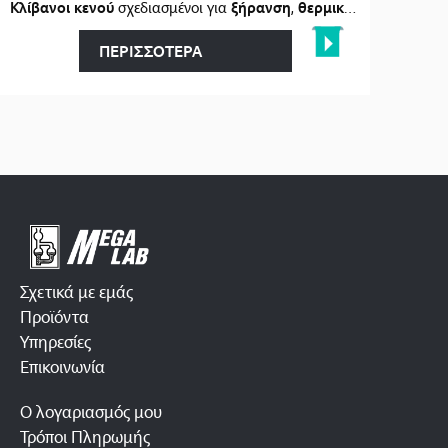
ι
στα
Κλίβανοι κενού
…
σχεδιασμένοι για
ξήρανση
,
θερμική επεξεργασία
ΠΕΡΙΣΣΟΤΕΡΑ
Σχετικά με εμάς
Προϊόντα
Υπηρεσίες
Επικοινωνία
Ο λογαριασμός μου
Τρόποι Πληρωμής