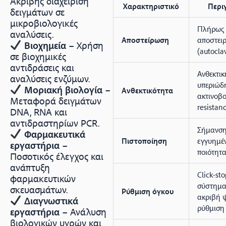
Ακριβής διαχείριση
Χαρακτηριστικό
Περι
δειγμάτων σε
μικροβιολογικές
Πλήρως
αναλύσεις.
Αποστείρωση
αποστει
Βιοχημεία
– Χρήση
(autocla
σε βιοχημικές
αντιδράσεις και
Ανθεκτικ
αναλύσεις ενζύμων.
υπεριώδ
Μοριακή βιολογία
–
Ανθεκτικότητα
ακτινοβ
Μεταφορά δειγμάτων
resistan
DNA, RNA και
αντιδραστηρίων PCR.
Σήμανση 
Φαρμακευτικά
Πιστοποίηση
εγγυημέ
εργαστήρια
–
ποιότητ
Ποσοτικός έλεγχος και
ανάπτυξη
Click-sto
φαρμακευτικών
σύστημα
σκευασμάτων.
Ρύθμιση όγκου
ακριβή 
Διαγνωστικά
ρύθμιση
εργαστήρια
– Ανάλυση
βιολογικών υγρών και