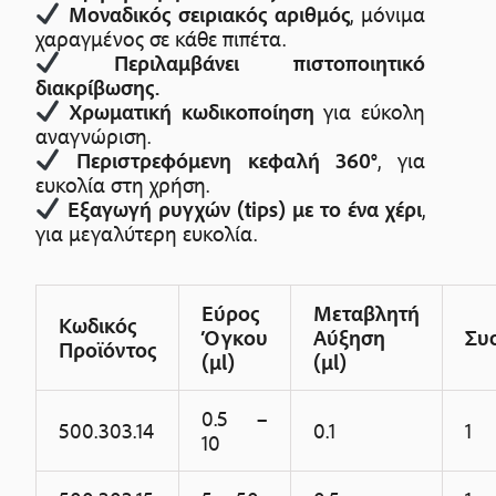
Μοναδικός σειριακός αριθμός
, μόνιμα
χαραγμένος σε κάθε πιπέτα.
Περιλαμβάνει πιστοποιητικό
διακρίβωσης.
Χρωματική κωδικοποίηση
για εύκολη
αναγνώριση.
Περιστρεφόμενη κεφαλή 360°
, για
ευκολία στη χρήση.
Εξαγωγή ρυγχών (tips) με το ένα χέρι
,
για μεγαλύτερη ευκολία.
Εύρος
Μεταβλητή
Κωδικός
Όγκου
Αύξηση
Συ
Προϊόντος
(µl)
(µl)
0.5 –
500.303.14
0.1
1
10