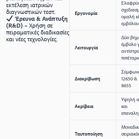
Ελαφρύ
εκτέλεση ιατρικών
σχεδιασ
διαγνωστικών τεστ.
Εργονομία
ομαλή κ
Έρευνα & Ανάπτυξη
εμβόλου
(R&D)
– Χρήση σε
πειραματικές διαδικασίες
Δύο βημ
και νέες τεχνολογίες.
έμβολο 
Λειτουργία
αντίστρ
πιπέταρ
Σύμφωνα
Διακρίβωση
12650 &
8655
Υψηλή α
Ακρίβεια
και
επαναλη
Μοναδικ
Ταυτοποίηση
σειριακό