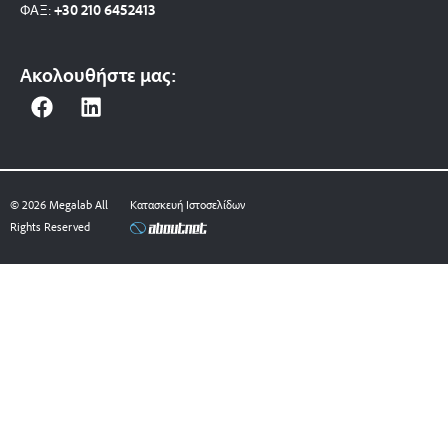
ΦΑΞ:
+30 210 6452413
Ακολουθήστε μας:
F
L
a
i
c
n
e
k
b
e
© 2026 Megalab All
Κατασκευή Ιστοσελίδων
o
d
Rights Reserved
o
i
k
n