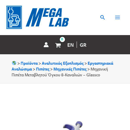
Μετάβαση
MAI
στο
περιεχόμενο
Αναζήτηση
MEN
EN
GR
>
Προϊόντα
>
Αναλυτικός Εξοπλισμός
>
Εργαστηριακά
Aναλώσιμα
>
Πιπέτες
>
Μηχανικές Πιπέτες
>
Μηχανική
Πιπέτα Μεταβλητού Όγκου 8-Kαναλιών – Glassco