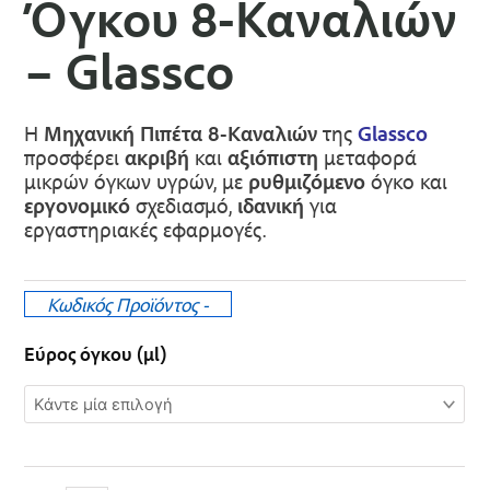
Όγκου 8-Kαναλιών
– Glassco
Η
Μηχανική Πιπέτα 8-Καναλιών
της
Glassco
προσφέρει
ακριβή
και
αξιόπιστη
μεταφορά
μικρών όγκων υγρών, με
ρυθμιζόμενο
όγκο και
εργονομικό
σχεδιασμό,
ιδανική
για
εργαστηριακές εφαρμογές.
Κωδικός Προϊόντος
-
Μηχανική
Εύρος όγκου (µl)
Πιπέτα
Μεταβλητού
Όγκου
8-
Kαναλιών
–