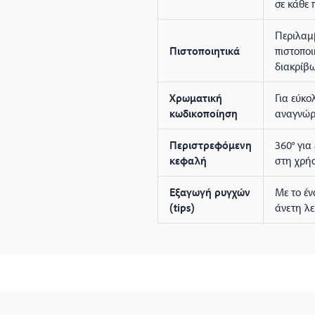
σε κάθε 
Περιλαμ
Πιστοποιητικά
πιστοποι
διακρίβ
Χρωματική
Για εύκο
κωδικοποίηση
αναγνώρ
Περιστρεφόμενη
360° για
κεφαλή
στη χρή
Εξαγωγή ρυγχών
Με το έν
(tips)
άνετη λε