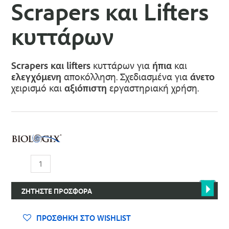
Scrapers και Lifters
κυττάρων
Scrapers και lifters
κυττάρων για
ήπια
και
ελεγχόμενη
αποκόλληση. Σχεδιασμένα για
άνετο
χειρισμό και
αξιόπιστη
εργαστηριακή χρήση.
Scrapers
και
Lifters
ΖΗΤΉΣΤΕ ΠΡΟΣΦΟΡΆ
κυττάρων
ποσότητα
ΠΡΟΣΘΉΚΗ ΣΤΟ WISHLIST