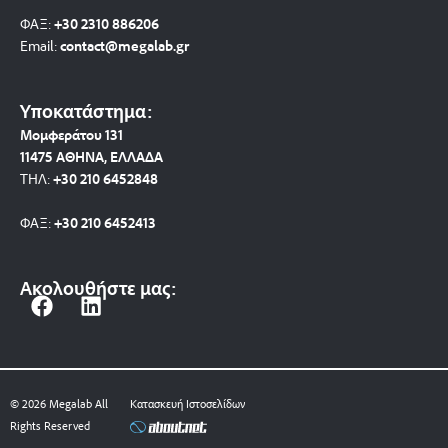
ΦΑΞ:
+30 2310 886206
Email:
contact@megalab.gr
Υποκατάστημα:
Μομφεράτου 131
11475 ΑΘΗΝΑ, ΕΛΛΑΔΑ
ΤΗΛ:
+30 210 6452848
ΦΑΞ:
+30 210 6452413
Ακολουθήστε μας:
F
L
a
i
c
n
e
k
b
e
© 2026 Megalab All
Κατασκευή Ιστοσελίδων
o
d
Rights Reserved
o
i