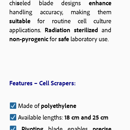
chi
s
eled blade designs
enhance
handling accuracy, making them
suitable
for routine cell culture
applications.
Radiation sterilized
and
non-pyrogenic
for
safe
laboratory use.
Features – Cell Scrapers:
Made of
polyethylene
Available lengths:
18 cm and 25 cm
Pivoting
blade enables
precise