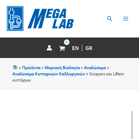
Μετάβαση
MAI
στο
περιεχόμενο
Αναζήτηση
MEN
EN
GR
>
Προϊόντα
>
Μοριακή Βιολογία
>
Αναλώσιμα
>
Αναλώσιμα Κυτταρικών Καλλιεργειών
>
Scrapers και Lifters
κυττάρων