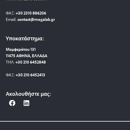
ΦΑΞ:
+30 2310 886206
Email:
contact@megalab.gr
Υποκατάστημα:
Μομφεράτου 131
11475 ΑΘΗΝΑ, ΕΛΛΑΔΑ
ΤΗΛ:
+30 210 6452848
ΦΑΞ:
+30 210 6452413
Ακολουθήστε μας:
F
L
a
i
c
n
e
k
b
e