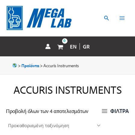
Μετάβαση
MAI
στο
περιεχόμενο
Αναζήτηση
MEN
EN
GR
>
Προϊόντα
>
Accuris Instruments
ACCURIS INSTRUMENTS
ΦΙΛΤΡΑ
Προβολή όλων των 4 αποτελεσμάτων