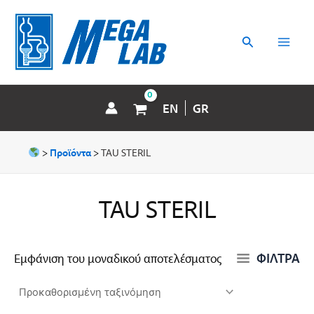
Μετάβαση
MAI
στο
περιεχόμενο
Αναζήτηση
MEN
EN
GR
>
Προϊόντα
>
TAU STERIL
TAU STERIL
ΦΙΛΤΡΑ
Εμφάνιση του μοναδικού αποτελέσματος