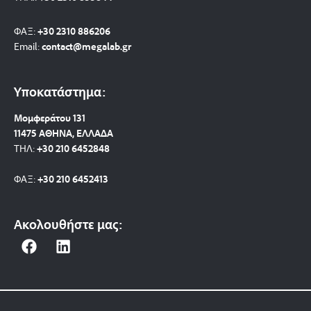
ΦΑΞ:
+30 2310 886206
Email:
contact@megalab.gr
Υποκατάστημα:
Μομφεράτου 131
11475 ΑΘΗΝΑ, ΕΛΛΑΔΑ
ΤΗΛ:
+30 210 6452848
ΦΑΞ:
+30 210 6452413
Ακολουθήστε μας:
F
L
a
i
c
n
e
k
b
e