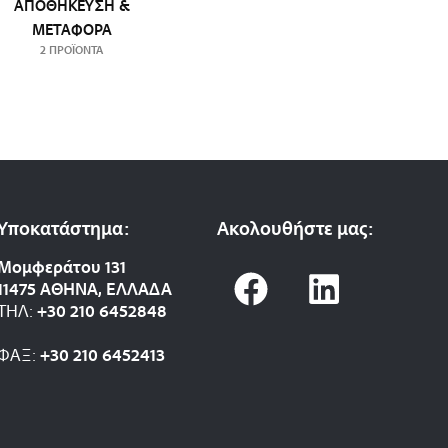
ΑΠΟΘΉΚΕΥΣΗ &
ΜΕΤΑΦΟΡΆ
2 ΠΡΟΪΌΝΤΑ
Υποκατάστημα:
Ακολουθήστε μας:
F
L
Μομφεράτου 131
11475 ΑΘΗΝΑ, ΕΛΛΑΔΑ
a
i
ΤΗΛ:
+30 210 6452848
c
n
ΦΑΞ:
+30 210 6452413
e
k
b
e
o
d