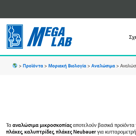
Μετάβαση
στο
περιεχόμενο
Σχ
>
Προϊόντα
>
Μοριακή Βιολογία
>
Αναλώσιμα
>
Αναλώσ
Τα
αναλώσιμα μικροσκοπίας
αποτελούν βασικά προϊόντα 
πλάκες
,
καλυπτρίδες
,
πλάκες Neubauer
για κυτταρομετρήσ