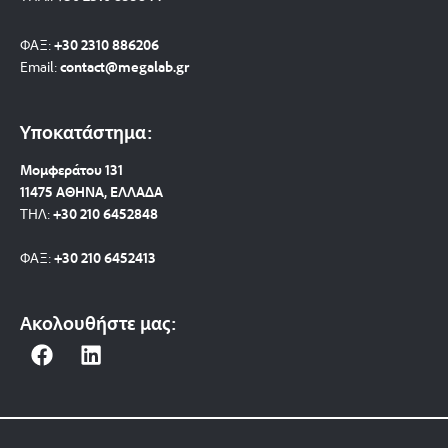
ΦΑΞ:
+30 2310 886206
Email:
contact@megalab.gr
Υποκατάστημα:
Μομφεράτου 131
11475 ΑΘΗΝΑ, ΕΛΛΑΔΑ
ΤΗΛ:
+30 210 6452848
ΦΑΞ:
+30 210 6452413
Ακολουθήστε μας:
F
L
a
i
c
n
e
k
b
e