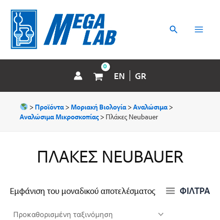
Μετάβαση
MAI
στο
περιεχόμενο
Αναζήτηση
MEN
EN
GR
>
Προϊόντα
>
Μοριακή Βιολογία
>
Αναλώσιμα
>
Αναλώσιμα Μικροσκοπίας
>
Πλάκες Neubauer
ΠΛΆΚΕΣ NEUBAUER
ΦΙΛΤΡΑ
Εμφάνιση του μοναδικού αποτελέσματος